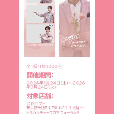
全1種・1枚1000円
開催期間：
2026年1月24日(土)
～
2026
年3月24日(火)
対象店舗：
渋谷ロフト
東京都渋谷区宇田川町21-1 6階アー
ト＆カルチャーフロア フォーラムB