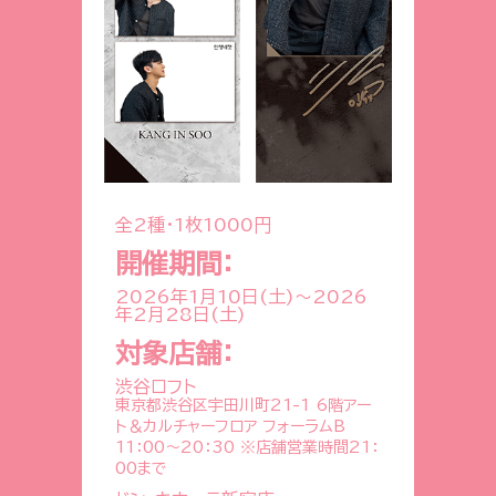
全2種・1枚1000円
開催期間：
2026年1月10日(土)
～
2026
年2月28日(土)
対象店舗：
渋谷ロフト
東京都渋谷区宇田川町21-1 6階アー
ト＆カルチャーフロア フォーラムB
11：00～20：30 ※店舗営業時間21：
00まで