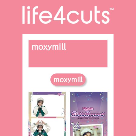
moxymill
moxymill