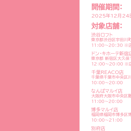
開催期間：
2025年12月24
対象店舗：
渋谷ロフト
東京都渋谷区宇田川町2
11：00～20：30 
ドン・キホーテ新宿
東京都 新宿区大久保1
12：00～20：00
千葉REACO店
千葉県千葉市中央区川崎
10：00～20：00
なんばマルイ店
大阪府大阪市中央区難
11：00～20：00
博多マルイ店
福岡県福岡市博多区博
10：00～21：00
別府店