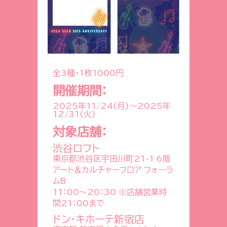
全3種・1枚1000円
開催期間：
2025年11/24(月)
～
2025年
12/31(火)
対象店舗：
渋谷ロフト
東京都渋谷区宇田川町21-1 6階
アート＆カルチャーフロア フォーラ
ムB
11：00～20：30 ※店舗営業時
間21：00まで
ドン・キホーテ新宿店